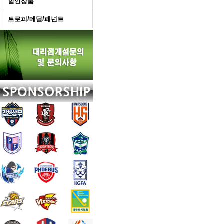
할인상품
트로피/메달/페넌트