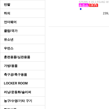
S75395 X 15.1 FG/AG W
반팔
하의
239
언더웨어
클럽/국가
유소년
우먼스
훈련용품/심판용품
가방/용품
축구공/축구용품
LOCKER ROOM
러닝/운동화/슬리퍼
농구/수영/기타 구기