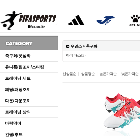
우먼스
>
축구화
아디다스
(2)
축구화/풋살화
유니폼/팀조끼/스타킹
신상품순
|
상품명순
|
높은가격순
|
낮은가격순
트레이닝 세트
패딩/패딩조끼
다운/다운조끼
트레이닝 상의
바람막이
긴팔/후드