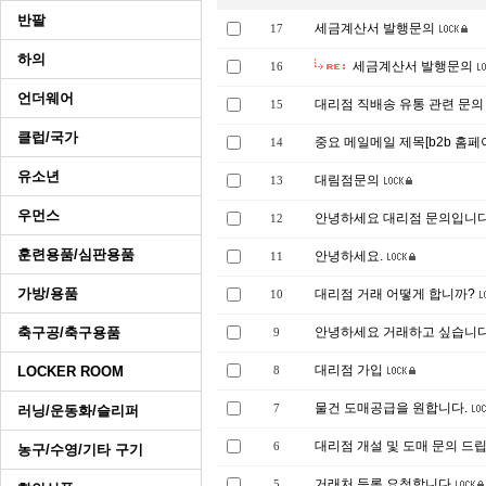
반팔
세금계산서 발행문의
17
하의
세금계산서 발행문의
16
언더웨어
대리점 직배송 유통 관련 문
15
클럽/국가
중요 메일메일 제목[b2b 홈페
14
유소년
대림점문의
13
우먼스
안녕하세요 대리점 문의입니
12
훈련용품/심판용품
안녕하세요.
11
가방/용품
대리점 거래 어떻게 합니까?
10
축구공/축구용품
안녕하세요 거래하고 싶습니다
9
대리점 가입
LOCKER ROOM
8
물건 도매공급을 원합니다.
러닝/운동화/슬리퍼
7
대리점 개설 및 도매 문의 드
6
농구/수영/기타 구기
거래처 등록 요청합니다
5