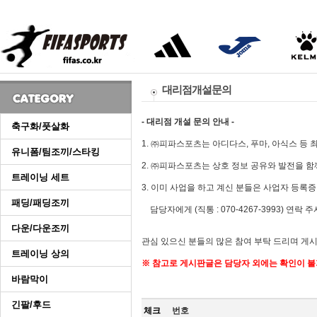
대리점개설문의
- 대리점 개설 문의 안내 -
축구화/풋살화
1. ㈜피파스포츠는 아디다스, 푸마, 아식스 
유니폼/팀조끼/스타킹
2. ㈜피파스포츠는 상호 정보 공유와 발전을 
트레이닝 세트
3. 이미 사업을 하고 계신 분들은 사업자 등록증 사
패딩/패딩조끼
담당자에게 (직통 : 070-4267-3993) 연
다운/다운조끼
관심 있으신 분들의 많은 참여 부탁 드리며 게시
트레이닝 상의
※ 참고로 게시판글은 담당자 외에는 확인이 불
바람막이
긴팔/후드
체크
번호