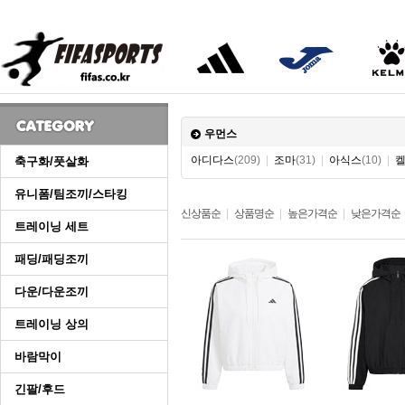
우먼스
아디다스
(209)
|
조마
(31)
|
아식스
(10)
|
축구화/풋살화
유니폼/팀조끼/스타킹
신상품순
|
상품명순
|
높은가격순
|
낮은가격순
트레이닝 세트
패딩/패딩조끼
다운/다운조끼
트레이닝 상의
바람막이
긴팔/후드