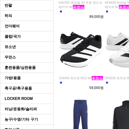
KX0783 에센셜 3S 우븐 윈드브
KF8430 에센셜 
반팔
레이커 W
레이커 W
하의
99,000원
언더웨어
클럽/국가
유소년
우먼스
훈련용품/심판용품
가방/용품
JS4435 듀라모 RC2 W
JR3236 듀라모 R
59,000원
축구공/축구용품
LOCKER ROOM
러닝/운동화/슬리퍼
농구/수영/기타 구기