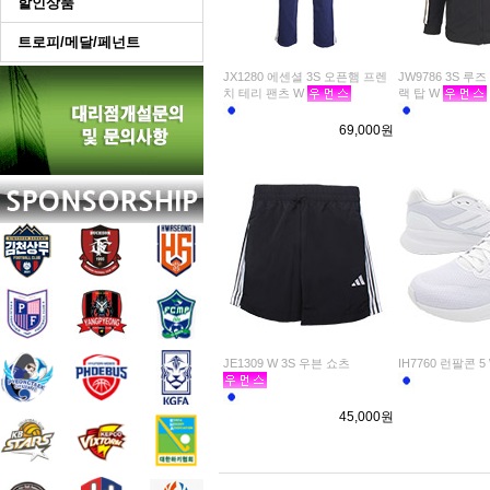
할인상품
트로피/메달/페넌트
JX1280 에센셜 3S 오픈햄 프렌
JW9786 3S 루
치 테리 팬츠 W
랙 탑 W
69,000원
JE1309 W 3S 우븐 쇼츠
IH7760 런팔콘 5
45,000원