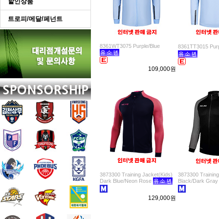
할인상품
트로피/메달/페넌트
8361WT3075 Purple/Blue
8361TT3015 Pur
109,000원
3873300 Training Jacket(Kids)
3873300 Training
Dark Blue/Neon Rose
Black/Dark Gray
129,000원