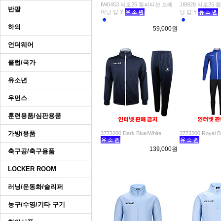
IW0453 티로25 컴피티션 트레
JI8928 티로2
반팔
이닝 탑 Y
닝 탑 Y
하의
59,000원
언더웨어
클럽/국가
유소년
우먼스
훈련용품/심판용품
가방/용품
3773200 Dark Blue/White
3773200 Royal B
139,000원
축구공/축구용품
LOCKER ROOM
러닝/운동화/슬리퍼
농구/수영/기타 구기