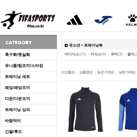
유소년
>
트레이닝복
아디다스
(25)
|
아식스
(9)
|
푸마
(3)
|
켈미
(
축구화/풋살화
유니폼/팀조끼/스타킹
신상품순
|
상품명순
|
높은가격순
|
낮은가격순
트레이닝 세트
패딩/패딩조끼
다운/다운조끼
트레이닝 상의
바람막이
긴팔/후드