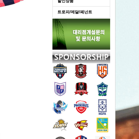
할인상품
트로피/메달/페넌트