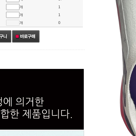
개
1
개
1
개
0