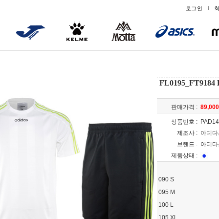
로그인
FL0195_FT918
판매가격 :
89,00
상품번호 :
PAD14
제조사 :
아디다
브랜드 :
아디
제품상태 :
090 S
095 M
100 L
105 XL