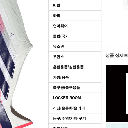
반팔
하의
언더웨어
클럽/국가
유소년
상품 상세
우먼스
훈련용품/심판용품
가방/용품
축구공/축구용품
LOCKER ROOM
러닝/운동화/슬리퍼
농구/수영/기타 구기