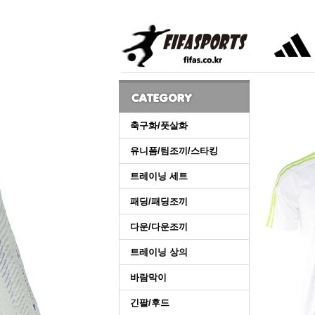
축구화/풋살화
유니폼/팀조끼/스타킹
트레이닝 세트
패딩/패딩조끼
다운/다운조끼
트레이닝 상의
바람막이
긴팔/후드