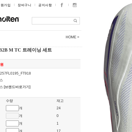
회원가입
장바구니
공지사항
HOME >
4 B2B M TC 트레이닝 세트
0원
257FL0195_FT918
스
다스
[브랜드바로가기]
수량
재고
개
24
개
0
개
1
개
17